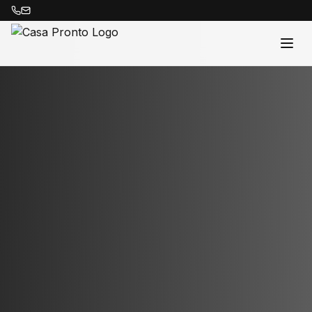
Acasă
Proprietăți
Despre Noi
Contact